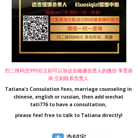
扫二维码交999后立刻可以加达吉娅娜负责人的微信 享受咨
询 立刻联系负责人 
Tatiana's Consulation fees, marriage counseling in 
chinese, english or russian, then add wechat 
tati776 to have a consultation, 
please feel free to talk to Tatiana directly!