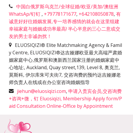
中国白俄罗斯乌克兰/全球征婚/欧亚/美加/澳纽洲
WhatsAp/钉钉
,
+79778171677
,
+642108050878
,
有
诚意好好往婚姻发展,专一培养感情的就会在这里组建
幸福家庭与婚姻成功率最高! 半心半意的三心二意或交
友的男士非诚勿扰！
ELUOSIQIZI® Elite Matchmaking Agency & Famil
y Centre, ELUOSIQIZI®达吉娅娜欧亚最大高端严肃婚
姻家庭中心,俄罗斯和澳新西兰国家注册的婚姻家庭中
心地址:
,
Auckland, Quay street,139, Level 8, 奥克兰,
莫斯科, 伊尔库朱可夫街7, 交咨询费的预约达吉娅娜老
师负责人在线或在办公室咨询婚姻指导
jiehun@eluosiqizi.com
,
申请入贵宾会员,交咨询费
+咨询+微，钉 Eluosiqizi, Membership Apply form/P
aid Consultation Online-Office by Appointment