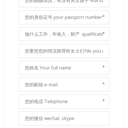
*
*
*
*
*