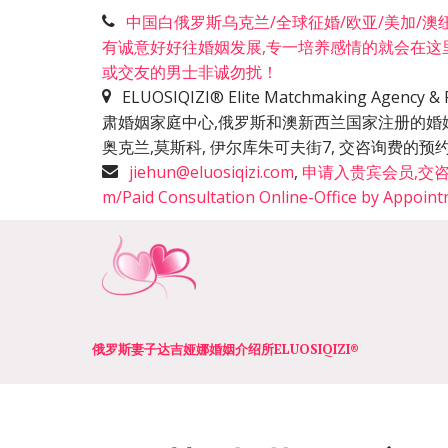
中国白俄罗斯乌克兰/全球征婚/欧亚/美加/澳纽洲
有诚意好好往婚姻发展,专一培养感情的就会在这
或交友的男士非诚勿扰！
ELUOSIQIZI® Elite Matchmaking Agen
肃婚姻家庭中心,俄罗斯和澳新西兰国家注册的婚
奥克兰,莫斯科, 伊尔库朱可夫街7, 交咨询费
jiehun@eluosiqizi.com
,
申请入贵宾会员,交咨询费+咨
m/Paid Consultation Online-Office by Appoin
俄罗斯妻子达吉娅娜婚姻介绍所­­ELUOSIQIZI®