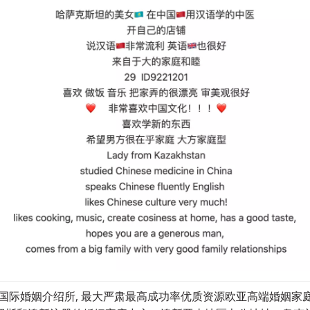
斯妻子达吉娅娜国际婚姻介绍所, 最大严肃最高成功率优质资源欧亚高端婚姻