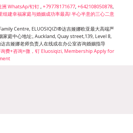
 WhatsAp/钉钉
,
+79778171677
,
+642108050878
,
里组建幸福家庭与婚姻成功率最高! 半心半意的三心二意
cy & Family Centre, ELUOSIQIZI®达吉娅娜欧亚最大高端严
姻家庭中心地址:
,
Auckland, Quay street,139, Level 8,
的预约达吉娅娜老师负责人在线或在办公室咨询婚姻指导
询+微，钉 Eluosiqizi, Membership Apply for
tment