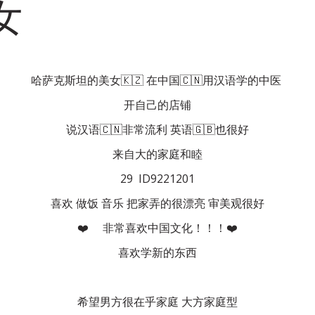
女
哈萨克斯坦的美女🇰🇿 在中国🇨🇳用汉语学的中医 
开自己的店铺
说汉语🇨🇳非常流利 英语🇬🇧也很好
来自大的家庭和睦
29  ID9221201
喜欢 做饭 音乐 把家弄的很漂亮 审美观很好
❤️     非常喜欢中国文化！！！❤️
喜欢学新的东西
希望男方很在乎家庭 大方家庭型