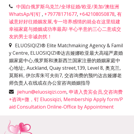
中国白俄罗斯乌克兰/全球征婚/欧亚/美加/澳纽洲
WhatsAp/钉钉
,
+79778171677
,
+642108050878
,
有
诚意好好往婚姻发展,专一培养感情的就会在这里组建
幸福家庭与婚姻成功率最高! 半心半意的三心二意或交
友的男士非诚勿扰！
ELUOSIQIZI® Elite Matchmaking Agency & Famil
y Centre, ELUOSIQIZI®达吉娅娜欧亚最大高端严肃婚
姻家庭中心,俄罗斯和澳新西兰国家注册的婚姻家庭中
心地址:
,
Auckland, Quay street,139, Level 8, 奥克兰,
莫斯科, 伊尔库朱可夫街7, 交咨询费的预约达吉娅娜老
师负责人在线或在办公室咨询婚姻指导
jiehun@eluosiqizi.com
,
申请入贵宾会员,交咨询费
+咨询+微，钉 Eluosiqizi, Membership Apply form/P
aid Consultation Online-Office by Appointment