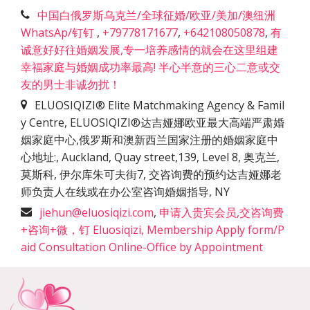
中国白俄罗斯乌克兰/全球征婚/欧亚/美加/澳纽洲
WhatsAp/钉钉
,
+79778171677
,
+642108050878
,
有
诚意好好往婚姻发展,专一培养感情的就会在这里组建
幸福家庭与婚姻成功率最高! 半心半意的三心二意或交
友的男士非诚勿扰！
ELUOSIQIZI® Elite Matchmaking Agency & Famil
y Centre, ELUOSIQIZI®达吉娅娜欧亚最大高端严肃婚
姻家庭中心,俄罗斯和澳新西兰国家注册的婚姻家庭中
心地址:
,
Auckland, Quay street,139, Level 8, 奥克兰,
莫斯科, 伊尔库朱可夫街7, 交咨询费的预约达吉娅娜老
师负责人在线或在办公室咨询婚姻指导
,
NY
jiehun@eluosiqizi.com
,
申请入贵宾会员,交咨询费
+咨询+微，钉 Eluosiqizi, Membership Apply form/P
aid Consultation Online-Office by Appointment