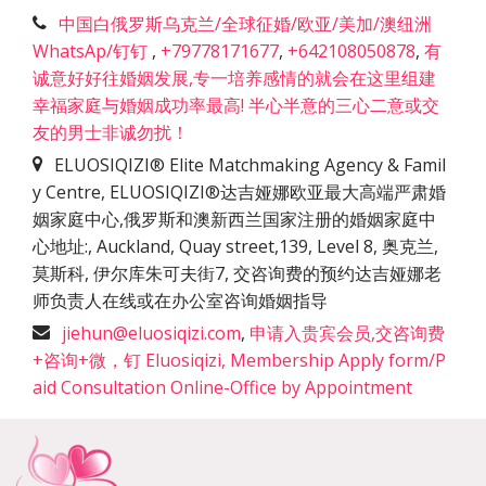
中国白俄罗斯乌克兰/全球征婚/欧亚/美加/澳纽洲
WhatsAp/钉钉
,
+79778171677
,
+642108050878
,
有
诚意好好往婚姻发展,专一培养感情的就会在这里组建
幸福家庭与婚姻成功率最高! 半心半意的三心二意或交
友的男士非诚勿扰！
ELUOSIQIZI® Elite Matchmaking Agency & Famil
y Centre, ELUOSIQIZI®达吉娅娜欧亚最大高端严肃婚
姻家庭中心,俄罗斯和澳新西兰国家注册的婚姻家庭中
心地址:
,
Auckland, Quay street,139, Level 8, 奥克兰,
莫斯科, 伊尔库朱可夫街7, 交咨询费的预约达吉娅娜老
师负责人在线或在办公室咨询婚姻指导
jiehun@eluosiqizi.com
,
申请入贵宾会员,交咨询费
+咨询+微，钉 Eluosiqizi, Membership Apply form/P
aid Consultation Online-Office by Appointment