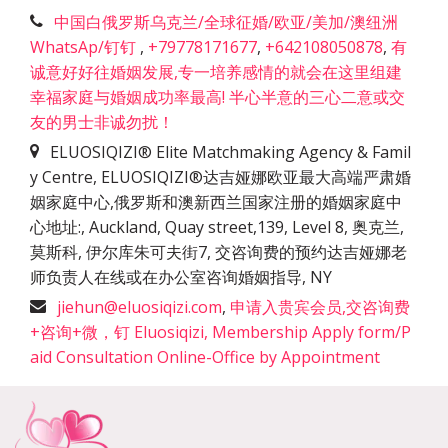
中国白俄罗斯乌克兰/全球征婚/欧亚/美加/澳纽洲
WhatsAp/钉钉
,
+79778171677
,
+642108050878
,
有
诚意好好往婚姻发展,专一培养感情的就会在这里组建
幸福家庭与婚姻成功率最高! 半心半意的三心二意或交
友的男士非诚勿扰！
ELUOSIQIZI® Elite Matchmaking Agency & Famil
y Centre, ELUOSIQIZI®达吉娅娜欧亚最大高端严肃婚
姻家庭中心,俄罗斯和澳新西兰国家注册的婚姻家庭中
心地址:
,
Auckland, Quay street,139, Level 8, 奥克兰,
莫斯科, 伊尔库朱可夫街7, 交咨询费的预约达吉娅娜老
师负责人在线或在办公室咨询婚姻指导
,
NY
jiehun@eluosiqizi.com
,
申请入贵宾会员,交咨询费
+咨询+微，钉 Eluosiqizi, Membership Apply form/P
aid Consultation Online-Office by Appointment