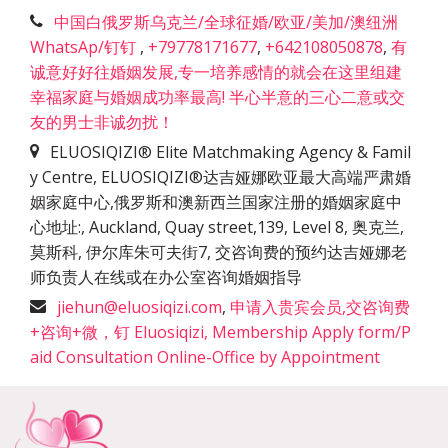
中国白俄罗斯乌克兰/全球征婚/欧亚/美加/澳纽洲
WhatsAp/钉钉
,
+79778171677
,
+642108050878
,
有
诚意好好往婚姻发展,专一培养感情的就会在这里组建
幸福家庭与婚姻成功率最高! 半心半意的三心二意或交
友的男士非诚勿扰！
ELUOSIQIZI® Elite Matchmaking Agency & Famil
y Centre, ELUOSIQIZI®达吉娅娜欧亚最大高端严肃婚
姻家庭中心,俄罗斯和澳新西兰国家注册的婚姻家庭中
心地址:
,
Auckland, Quay street,139, Level 8, 奥克兰,
莫斯科, 伊尔库朱可夫街7, 交咨询费的预约达吉娅娜老
师负责人在线或在办公室咨询婚姻指导
jiehun@eluosiqizi.com
,
申请入贵宾会员,交咨询费
+咨询+微，钉 Eluosiqizi, Membership Apply form/P
aid Consultation Online-Office by Appointment