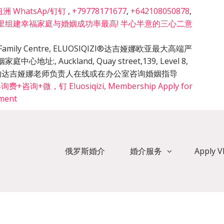
 WhatsAp/钉钉
,
+79778171677
,
+642108050878
,
里组建幸福家庭与婚姻成功率最高! 半心半意的三心二意
cy & Family Centre, ELUOSIQIZI®达吉娅娜欧亚最大高端严
姻家庭中心地址:
,
Auckland, Quay street,139, Level 8,
的预约达吉娅娜老师负责人在线或在办公室咨询婚姻指导
询+微，钉 Eluosiqizi, Membership Apply for
tment
俄罗斯婚介
婚介服务
Apply 