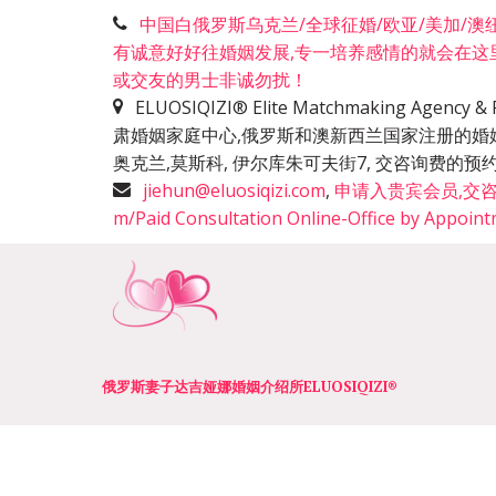
中国白俄罗斯乌克兰/全球征婚/欧亚/美加/澳纽洲
有诚意好好往婚姻发展,专一培养感情的就会在这
或交友的男士非诚勿扰！
ELUOSIQIZI® Elite Matchmaking Agen
肃婚姻家庭中心,俄罗斯和澳新西兰国家注册的婚
奥克兰,莫斯科, 伊尔库朱可夫街7, 交咨询费
jiehun@eluosiqizi.com
,
申请入贵宾会员,交咨询费+咨
m/Paid Consultation Online-Office by Appoin
俄罗斯妻子达吉娅娜婚姻介绍所­­ELUOSIQIZI®