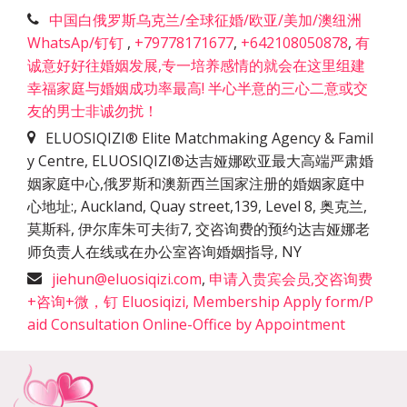
中国白俄罗斯乌克兰/全球征婚/欧亚/美加/澳纽洲
WhatsAp/钉钉
,
+79778171677
,
+642108050878
,
有
诚意好好往婚姻发展,专一培养感情的就会在这里组建
幸福家庭与婚姻成功率最高! 半心半意的三心二意或交
友的男士非诚勿扰！
ELUOSIQIZI® Elite Matchmaking Agency & Famil
y Centre, ELUOSIQIZI®达吉娅娜欧亚最大高端严肃婚
姻家庭中心,俄罗斯和澳新西兰国家注册的婚姻家庭中
心地址:
,
Auckland, Quay street,139, Level 8, 奥克兰,
莫斯科, 伊尔库朱可夫街7, 交咨询费的预约达吉娅娜老
师负责人在线或在办公室咨询婚姻指导
,
NY
jiehun@eluosiqizi.com
,
申请入贵宾会员,交咨询费
+咨询+微，钉 Eluosiqizi, Membership Apply form/P
aid Consultation Online-Office by Appointment