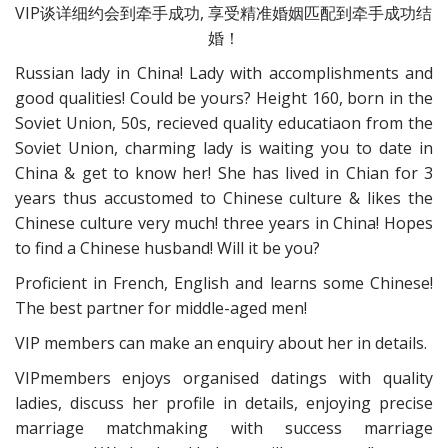
VIP谈详细约会到牵手成功, 享受精准婚姻匹配到牵手成功结
婚！
Russian lady in China! Lady with accomplishments and
good qualities! Could be yours? Height 160, born in the
Soviet Union, 50s, recieved quality educatiaon from the
Soviet Union, charming lady is waiting you to date in
China & get to know her! She has lived in Chian for 3
years thus accustomed to Chinese culture & likes the
Chinese culture very much! three years in China! Hopes
to find a Chinese husband! Will it be you?
Proficient in French, English and learns some Chinese!
The best partner for middle-aged men!
VIP members can make an enquiry about her in details.
VIPmembers enjoys organised datings with quality
ladies, discuss her profile in details, enjoying precise
marriage matchmaking with success marriage