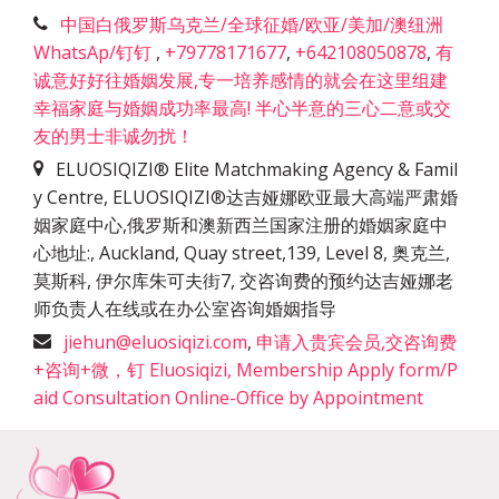
中国白俄罗斯乌克兰/全球征婚/欧亚/美加/澳纽洲
WhatsAp/钉钉
,
+79778171677
,
+642108050878
,
有
诚意好好往婚姻发展,专一培养感情的就会在这里组建
幸福家庭与婚姻成功率最高! 半心半意的三心二意或交
友的男士非诚勿扰！
ELUOSIQIZI® Elite Matchmaking Agency & Famil
y Centre, ELUOSIQIZI®达吉娅娜欧亚最大高端严肃婚
姻家庭中心,俄罗斯和澳新西兰国家注册的婚姻家庭中
心地址:
,
Auckland, Quay street,139, Level 8, 奥克兰,
莫斯科, 伊尔库朱可夫街7, 交咨询费的预约达吉娅娜老
师负责人在线或在办公室咨询婚姻指导
jiehun@eluosiqizi.com
,
申请入贵宾会员,交咨询费
+咨询+微，钉 Eluosiqizi, Membership Apply form/P
aid Consultation Online-Office by Appointment