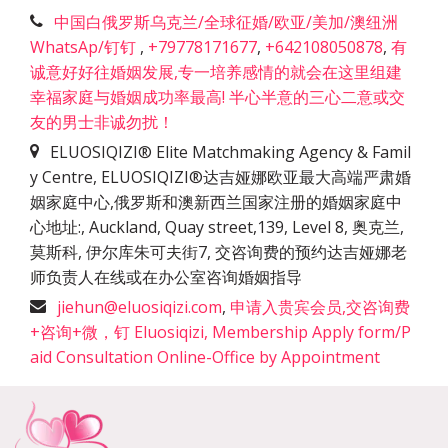
中国白俄罗斯乌克兰/全球征婚/欧亚/美加/澳纽洲
WhatsAp/钉钉
,
+79778171677
,
+642108050878
,
有
诚意好好往婚姻发展,专一培养感情的就会在这里组建
幸福家庭与婚姻成功率最高! 半心半意的三心二意或交
友的男士非诚勿扰！
ELUOSIQIZI® Elite Matchmaking Agency & Famil
y Centre, ELUOSIQIZI®达吉娅娜欧亚最大高端严肃婚
姻家庭中心,俄罗斯和澳新西兰国家注册的婚姻家庭中
心地址:
,
Auckland, Quay street,139, Level 8, 奥克兰,
莫斯科, 伊尔库朱可夫街7, 交咨询费的预约达吉娅娜老
师负责人在线或在办公室咨询婚姻指导
jiehun@eluosiqizi.com
,
申请入贵宾会员,交咨询费
+咨询+微，钉 Eluosiqizi, Membership Apply form/P
aid Consultation Online-Office by Appointment