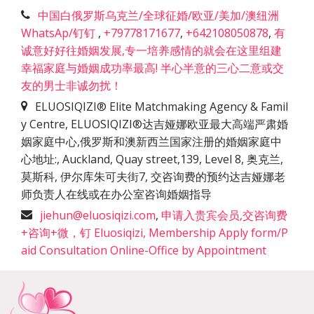
中国白俄罗斯乌克兰/全球征婚/欧亚/美加/澳纽洲
WhatsAp/钉钉
,
+79778171677
,
+642108050878
,
有
诚意好好往婚姻发展,专一培养感情的就会在这里组建
幸福家庭与婚姻成功率最高! 半心半意的三心二意或交
友的男士非诚勿扰！
ELUOSIQIZI® Elite Matchmaking Agency & Famil
y Centre, ELUOSIQIZI®达吉娅娜欧亚最大高端严肃婚
姻家庭中心,俄罗斯和澳新西兰国家注册的婚姻家庭中
心地址:
,
Auckland, Quay street,139, Level 8, 奥克兰,
莫斯科, 伊尔库朱可夫街7, 交咨询费的预约达吉娅娜老
师负责人在线或在办公室咨询婚姻指导
jiehun@eluosiqizi.com
,
申请入贵宾会员,交咨询费
+咨询+微，钉 Eluosiqizi, Membership Apply form/P
aid Consultation Online-Office by Appointment