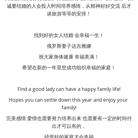
诚要结婚的人会投入时间培养感情，从精神好好交流 后才
谈旅游等等的安排！
找到好的女人结婚 会幸福一生！
俄罗斯妻子达吉雅娜
祝大家身体健康 幸福美满！
希望在新的一年里您成功组织幸福的家庭！
Find a good lady can have a happy family life!
Hopes you can settle down this year and enjoy your 
family!
完美感情 爱情也需要努力培养出来 也需要有一定的时间付
出才可以有的，
经营好的家庭才会幸福