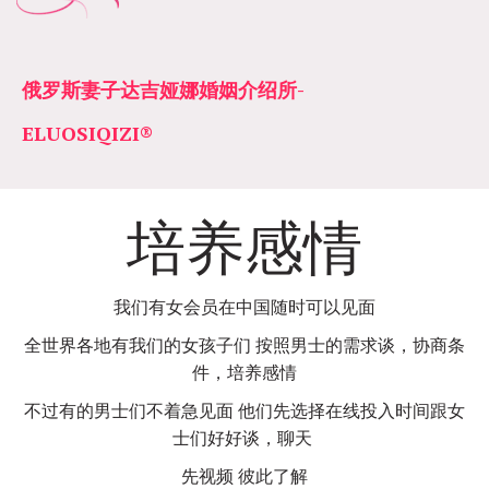
俄罗斯妻子达吉娅娜婚姻介绍所­­
ELUOSIQIZI®
培养感情
我们有女会员在中国随时可以见面
全世界各地有我们的女孩子们 按照男士的需求谈，协商条
件，培养感情
不过有的男士们不着急见面 他们先选择在线投入时间跟女
士们好好谈，聊天 
先视频 彼此了解