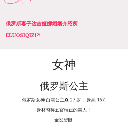
俄罗斯妻子达吉娅娜婚姻介绍所­­
ELUOSIQIZI®
女神
俄罗斯公主
俄罗斯女神 白雪公主👸 27 岁， 身高 167,
身材匀称五官端正的美人！
金发碧眼 