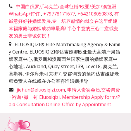
中国白俄罗斯乌克兰/全球征婚/欧亚/美加/澳纽洲
WhatsAp/钉钉
,
+79778171677
,
+642108050878
,
有
诚意好好往婚姻发展,专一培养感情的就会在这里组建
幸福家庭与婚姻成功率最高! 半心半意的三心二意或交
友的男士非诚勿扰！
ELUOSIQIZI® Elite Matchmaking Agency & Famil
y Centre, ELUOSIQIZI®达吉娅娜欧亚最大高端严肃婚
姻家庭中心,俄罗斯和澳新西兰国家注册的婚姻家庭中
心地址:
,
Auckland, Quay street,139, Level 8, 奥克兰,
莫斯科, 伊尔库朱可夫街7, 交咨询费的预约达吉娅娜老
师负责人在线或在办公室咨询婚姻指导
jiehun@eluosiqizi.com
,
申请入贵宾会员,交咨询费
+咨询+微，钉 Eluosiqizi, Membership Apply form/P
aid Consultation Online-Office by Appointment