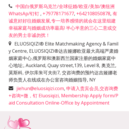
中国白俄罗斯乌克兰/全球征婚/欧亚/美加/澳纽洲
WhatsAp/钉钉
,
+79778171677
,
+642108050878
,
有
诚意好好往婚姻发展,专一培养感情的就会在这里组建
幸福家庭与婚姻成功率最高! 半心半意的三心二意或交
友的男士非诚勿扰！
ELUOSIQIZI® Elite Matchmaking Agency & Famil
y Centre, ELUOSIQIZI®达吉娅娜欧亚最大高端严肃婚
姻家庭中心,俄罗斯和澳新西兰国家注册的婚姻家庭中
心地址:
,
Auckland, Quay street,139, Level 8, 奥克兰,
莫斯科, 伊尔库朱可夫街7, 交咨询费的预约达吉娅娜老
师负责人在线或在办公室咨询婚姻指导
,
NY
jiehun@eluosiqizi.com
,
申请入贵宾会员,交咨询费
+咨询+微，钉 Eluosiqizi, Membership Apply form/P
aid Consultation Online-Office by Appointment