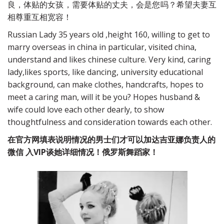
良，体贴的女孩，需要体贴的丈夫，会是您吗？希望夫妻互
相尊重互相宽容！
Russian Lady 35 years old ,height 160, willing to get to 
marry overseas in china in particular, visited china, 
understand and likes chinese culture. Very kind, caring 
lady,likes sports, like dancing, university educational 
background, can make clothes, handcrafts, hopes to 
meet a caring man, will it be you? Hopes husband & 
wife could love each other dearly, to show 
thoughtfulness and consideration towards each other. 
在官方网填表说明情况的男士们才可以加达吉亚娜负责人的
微信 入VIP谈她详细情况！俄罗斯舞蹈家！