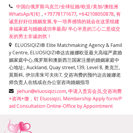
中国白俄罗斯乌克兰/全球征婚/欧亚/美加/澳纽洲
WhatsAp/钉钉
,
+79778171677
,
+642108050878
,
有
诚意好好往婚姻发展,专一培养感情的就会在这里组建
幸福家庭与婚姻成功率最高! 半心半意的三心二意或交
友的男士非诚勿扰！
ELUOSIQIZI® Elite Matchmaking Agency & Famil
y Centre, ELUOSIQIZI®达吉娅娜欧亚最大高端严肃婚
姻家庭中心,俄罗斯和澳新西兰国家注册的婚姻家庭中
心地址:
,
Auckland, Quay street,139, Level 8, 奥克兰,
莫斯科, 伊尔库朱可夫街7, 交咨询费的预约达吉娅娜老
师负责人在线或在办公室咨询婚姻指导
jiehun@eluosiqizi.com
,
申请入贵宾会员,交咨询费
+咨询+微，钉 Eluosiqizi, Membership Apply form/P
aid Consultation Online-Office by Appointment