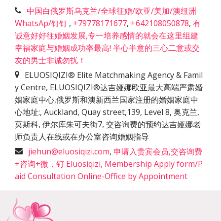
中国白俄罗斯乌克兰/全球征婚/欧亚/美加/澳纽洲
WhatsAp/钉钉
,
+79778171677
,
+642108050878
,
有
诚意好好往婚姻发展,专一培养感情的就会在这里组建
幸福家庭与婚姻成功率最高! 半心半意的三心二意或交
友的男士非诚勿扰！
ELUOSIQIZI® Elite Matchmaking Agency & Famil
y Centre, ELUOSIQIZI®达吉娅娜欧亚最大高端严肃婚
姻家庭中心,俄罗斯和澳新西兰国家注册的婚姻家庭中
心地址:
,
Auckland, Quay street,139, Level 8, 奥克兰,
莫斯科, 伊尔库朱可夫街7, 交咨询费的预约达吉娅娜老
师负责人在线或在办公室咨询婚姻指导
jiehun@eluosiqizi.com
,
申请入贵宾会员,交咨询费
+咨询+微，钉 Eluosiqizi, Membership Apply form/P
aid Consultation Online-Office by Appointment