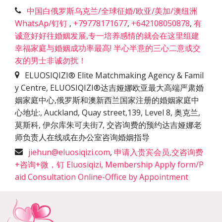
中国白俄罗斯乌克兰/全球征婚/欧亚/美加/澳纽洲
WhatsAp/钉钉
,
+79778171677
,
+642108050878
,
有
诚意好好往婚姻发展,专一培养感情的就会在这里组建
幸福家庭与婚姻成功率最高! 半心半意的三心二意或交
友的男士非诚勿扰！
ELUOSIQIZI® Elite Matchmaking Agency & Famil
y Centre, ELUOSIQIZI®达吉娅娜欧亚最大高端严肃婚
姻家庭中心,俄罗斯和澳新西兰国家注册的婚姻家庭中
心地址:
,
Auckland, Quay street,139, Level 8, 奥克兰,
莫斯科, 伊尔库朱可夫街7, 交咨询费的预约达吉娅娜老
师负责人在线或在办公室咨询婚姻指导
jiehun@eluosiqizi.com
,
申请入贵宾会员,交咨询费
+咨询+微，钉 Eluosiqizi, Membership Apply form/P
aid Consultation Online-Office by Appointment