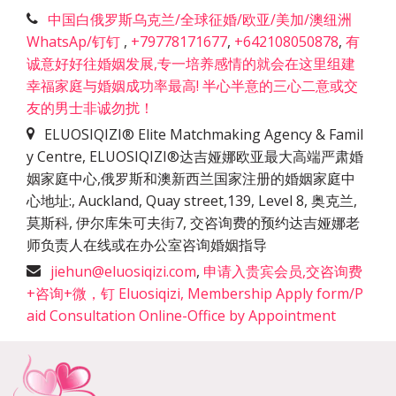
中国白俄罗斯乌克兰/全球征婚/欧亚/美加/澳纽洲
WhatsAp/钉钉
,
+79778171677
,
+642108050878
,
有
诚意好好往婚姻发展,专一培养感情的就会在这里组建
幸福家庭与婚姻成功率最高! 半心半意的三心二意或交
友的男士非诚勿扰！
ELUOSIQIZI® Elite Matchmaking Agency & Famil
y Centre, ELUOSIQIZI®达吉娅娜欧亚最大高端严肃婚
姻家庭中心,俄罗斯和澳新西兰国家注册的婚姻家庭中
心地址:
,
Auckland, Quay street,139, Level 8, 奥克兰,
莫斯科, 伊尔库朱可夫街7, 交咨询费的预约达吉娅娜老
师负责人在线或在办公室咨询婚姻指导
jiehun@eluosiqizi.com
,
申请入贵宾会员,交咨询费
+咨询+微，钉 Eluosiqizi, Membership Apply form/P
aid Consultation Online-Office by Appointment