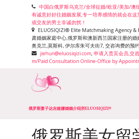
中国白俄罗斯乌克兰/全球征婚/欧亚/美加/澳纽洲
有诚意好好往婚姻发展,专一培养感情的就会在这
或交友的男士非诚勿扰！
ELUOSIQIZI® Elite Matchmaking Agen
肃婚姻家庭中心,俄罗斯和澳新西兰国家注册的婚
奥克兰,莫斯科, 伊尔库朱可夫街7, 交咨询费
jiehun@eluosiqizi.com
,
申请入贵宾会员,交咨询费+咨
m/Paid Consultation Online-Office by Appoin
俄罗斯妻子达吉娅娜婚姻介绍所­­ELUOSIQIZI®
俄罗斯美女留