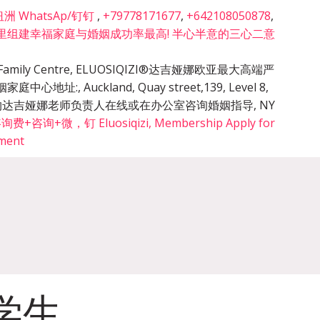
 WhatsAp/钉钉
,
+79778171677
,
+642108050878
,
里组建幸福家庭与婚姻成功率最高! 半心半意的三心二意
cy & Family Centre, ELUOSIQIZI®达吉娅娜欧亚最大高端严
姻家庭中心地址:
,
Auckland, Quay street,139, Level 8,
的预约达吉娅娜老师负责人在线或在办公室咨询婚姻指导
,
NY
询+微，钉 Eluosiqizi, Membership Apply for
tment
学生