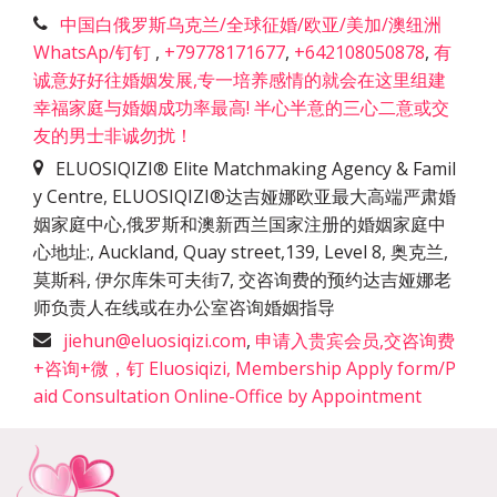
中国白俄罗斯乌克兰/全球征婚/欧亚/美加/澳纽洲
WhatsAp/钉钉
,
+79778171677
,
+642108050878
,
有
诚意好好往婚姻发展,专一培养感情的就会在这里组建
幸福家庭与婚姻成功率最高! 半心半意的三心二意或交
友的男士非诚勿扰！
ELUOSIQIZI® Elite Matchmaking Agency & Famil
y Centre, ELUOSIQIZI®达吉娅娜欧亚最大高端严肃婚
姻家庭中心,俄罗斯和澳新西兰国家注册的婚姻家庭中
心地址:
,
Auckland, Quay street,139, Level 8, 奥克兰,
莫斯科, 伊尔库朱可夫街7, 交咨询费的预约达吉娅娜老
师负责人在线或在办公室咨询婚姻指导
jiehun@eluosiqizi.com
,
申请入贵宾会员,交咨询费
+咨询+微，钉 Eluosiqizi, Membership Apply form/P
aid Consultation Online-Office by Appointment