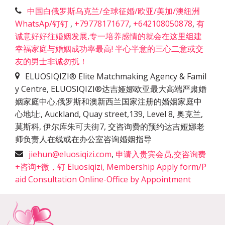
中国白俄罗斯乌克兰/全球征婚/欧亚/美加/澳纽洲
WhatsAp/钉钉
,
+79778171677
,
+642108050878
,
有
诚意好好往婚姻发展,专一培养感情的就会在这里组建
幸福家庭与婚姻成功率最高! 半心半意的三心二意或交
友的男士非诚勿扰！
ELUOSIQIZI® Elite Matchmaking Agency & Famil
y Centre, ELUOSIQIZI®达吉娅娜欧亚最大高端严肃婚
姻家庭中心,俄罗斯和澳新西兰国家注册的婚姻家庭中
心地址:
,
Auckland, Quay street,139, Level 8, 奥克兰,
莫斯科, 伊尔库朱可夫街7, 交咨询费的预约达吉娅娜老
师负责人在线或在办公室咨询婚姻指导
jiehun@eluosiqizi.com
,
申请入贵宾会员,交咨询费
+咨询+微，钉 Eluosiqizi, Membership Apply form/P
aid Consultation Online-Office by Appointment