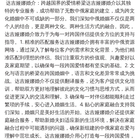
达吉娅娜婚介：跨越国界的爱情桥梁达吉娅娜婚介以其独
特的专业服务，成功帮助了无数中俄家庭的建立，成为跨文
化婚姻中不可或缺的一部分。我们深知中俄婚姻不仅仅是两
个人的结合，更是两种文化、两种生活方式的融合。因此，
达吉娅娜婚介致力于为每一对跨国伴侣提供全方位的支持与
指导。1. 精准的匹配服务达吉娅娜婚介拥有丰富的中俄资源
网络，通过深入了解每位客户的需求和文化背景，为他们精
准匹配到理想的伴侣。我们注重双方的价值观、兴趣爱好以
及家庭期望，以确保每一段跨国爱情都有坚实的基础。2. 文
化与语言的桥梁在跨国婚姻中，语言和文化差异常常成为挑
战。达吉娅娜婚介不仅提供翻译服务，还为客户提供文化培
训，帮助双方更好地理解彼此的文化习惯与思维方式，从而
促进更深入的交流和理解。3. 确保每一对伴侣都能顺利走过
繁琐的手续，安心进入婚姻生活。4. 贴心的家庭融合支持我
们深知，婚姻只是美好生活的开始。达吉娅娜婚介还提供家
庭融合服务，帮助新婚夫妇适应新的生活环境，解决在家庭
融合过程中可能遇到的问题，确保新组建的中俄家庭在爱与
理解中茁壮成长。达吉娅娜婚介用心打造每一段跨国爱情，