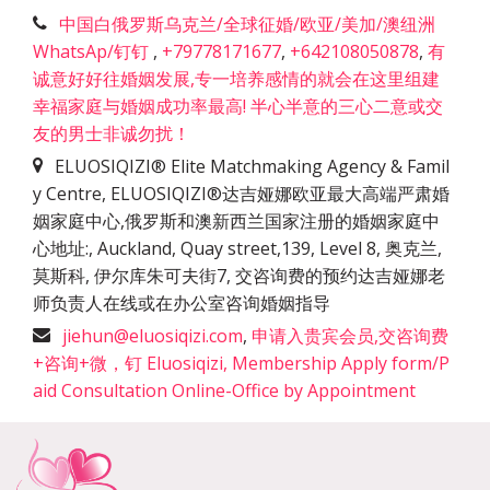
中国白俄罗斯乌克兰/全球征婚/欧亚/美加/澳纽洲
WhatsAp/钉钉
,
+79778171677
,
+642108050878
,
有
诚意好好往婚姻发展,专一培养感情的就会在这里组建
幸福家庭与婚姻成功率最高! 半心半意的三心二意或交
友的男士非诚勿扰！
ELUOSIQIZI® Elite Matchmaking Agency & Famil
y Centre, ELUOSIQIZI®达吉娅娜欧亚最大高端严肃婚
姻家庭中心,俄罗斯和澳新西兰国家注册的婚姻家庭中
心地址:
,
Auckland, Quay street,139, Level 8, 奥克兰,
莫斯科, 伊尔库朱可夫街7, 交咨询费的预约达吉娅娜老
师负责人在线或在办公室咨询婚姻指导
jiehun@eluosiqizi.com
,
申请入贵宾会员,交咨询费
+咨询+微，钉 Eluosiqizi, Membership Apply form/P
aid Consultation Online-Office by Appointment