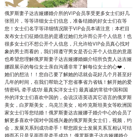
俄罗斯妻子达吉娅娜婚介所的VIP会员享受更多女士们好几
张照片，等等详细女士们信息，准备结婚的好女士们在等
您！女士们名字等详细情况限于VIP会员本请注意：本栏目
发布女士们征婚信息的是通过她们允许而公开个人信息！也
很多女士们不想公开个人信息，只允许给VIP会员真心找对
象的男士而看的，我们得遵守男女是否公开个人信息的意愿
也希望您理解俄罗斯妻子达吉娅娜婚姻介绍所负责人达吉娅
娜跟展示的每位女士亲自沟通非常了解每位女士的心❤️，
她们的想法！！您自己要了解她的话就会花好几个月甚至好
几年的时间，在我们帮助之下您省事省力省钱！解开她的爱
情密码, 牵手成功! 最真实洋女士们 最真诚的常驻中国和国
外的洋女士们喜欢中国的，会说汉语英语其它语言的俄罗斯
美女，白罗斯美女，乌克兰美女，哈咋克斯坦美女等欧洲国
家女士们等您结婚！俄罗斯妻达吉娅娜子婚介中心的会员了
解更多喜欢中国对中国感兴趣的俄罗斯美女士们，视频，约
会，发展关系到成功牵手！帮您跟女士发展关系互相认可结
婚而不只是见面而是牵手成功！ 俄罗斯妻子达吉娅娜婚介