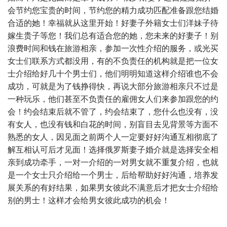
会节约您宝贵的时间，节约您的精力成功匹配准备跟您结婚
合适的她！幸福就从这里开始！好妻子外籍女士们洋妹子待
嫁生贵子等您！我们总有适合您的她，您未来的好妻子！别
浪费时间和钱在旅游相亲，参加一次性介绍的服务，或光买
女士们联系方式都没用，有的不负责任的机构就是把一位女
士介绍给好几十个男士们，他们明明知道这样介绍谁也不会
成功，可就是为了钱挣得快，再说大部分旅游相亲只不过是
一种玩乐，他们甚至不负责任的雇佣女人们来参加跟您的约
会！约会结束后就不管了，约会结束了，您什么也没有，没
有女人，也没有钱和白花的时间，别盲目去见背景等方面不
熟悉的女人，因见面之前两个人一定要好好沟通互相彻底了
解互相认可后才见面！选择俄罗斯妻子婚介就是选择安全相
亲到成功牵手，一对一介绍的一对男女就不重复介绍，也就
是一个女士只介绍给一个男士，后给帮助好好沟通，培养发
展关系的有好结果，如果男女彼此不满意后才把女士介绍给
别的男士！这样才会给男女彼此成功的机会！