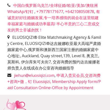
中国白俄罗斯乌克兰/全球征婚/欧亚/美加/澳纽洲
WhatsAp/钉钉
,
+79778171677
,
+642108050878
,
有
诚意好好往婚姻发展,专一培养感情的就会在这里组建
幸福家庭与婚姻成功率最高! 半心半意的三心二意或交
友的男士非诚勿扰！
ELUOSIQIZI® Elite Matchmaking Agency & Famil
y Centre, ELUOSIQIZI®达吉娅娜欧亚最大高端严肃婚
姻家庭中心,俄罗斯和澳新西兰国家注册的婚姻家庭中
心地址:
,
Auckland, Quay street,139, Level 8, 奥克兰,
莫斯科, 伊尔库朱可夫街7, 交咨询费的预约达吉娅娜老
师负责人在线或在办公室咨询婚姻指导
jiehun@eluosiqizi.com
,
申请入贵宾会员,交咨询费
+咨询+微，钉 Eluosiqizi, Membership Apply form/P
aid Consultation Online-Office by Appointment