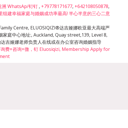
 WhatsAp/钉钉
,
+79778171677
,
+642108050878
,
里组建幸福家庭与婚姻成功率最高! 半心半意的三心二意
cy & Family Centre, ELUOSIQIZI®达吉娅娜欧亚最大高端严
姻家庭中心地址:
,
Auckland, Quay street,139, Level 8,
的预约达吉娅娜老师负责人在线或在办公室咨询婚姻指导
询+微，钉 Eluosiqizi, Membership Apply for
tment