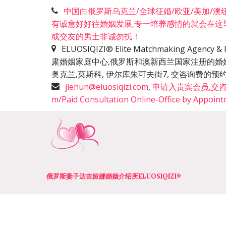
中国白俄罗斯乌克兰/全球征婚/欧亚/美加/澳纽洲
有诚意好好往婚姻发展,专一培养感情的就会在这
或交友的男士非诚勿扰！
ELUOSIQIZI® Elite Matchmaking Agen
肃婚姻家庭中心,俄罗斯和澳新西兰国家注册的婚
奥克兰,莫斯科, 伊尔库朱可夫街7, 交咨询费
jiehun@eluosiqizi.com
,
申请入贵宾会员,交咨询费+咨
m/Paid Consultation Online-Office by Appoin
俄罗斯妻子达吉娅娜婚姻介绍所­­ELUOSIQIZI®