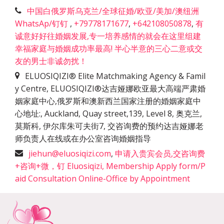
中国白俄罗斯乌克兰/全球征婚/欧亚/美加/澳纽洲
WhatsAp/钉钉
,
+79778171677
,
+642108050878
,
有
诚意好好往婚姻发展,专一培养感情的就会在这里组建
幸福家庭与婚姻成功率最高! 半心半意的三心二意或交
友的男士非诚勿扰！
ELUOSIQIZI® Elite Matchmaking Agency & Famil
y Centre, ELUOSIQIZI®达吉娅娜欧亚最大高端严肃婚
姻家庭中心,俄罗斯和澳新西兰国家注册的婚姻家庭中
心地址:
,
Auckland, Quay street,139, Level 8, 奥克兰,
莫斯科, 伊尔库朱可夫街7, 交咨询费的预约达吉娅娜老
师负责人在线或在办公室咨询婚姻指导
jiehun@eluosiqizi.com
,
申请入贵宾会员,交咨询费
+咨询+微，钉 Eluosiqizi, Membership Apply form/P
aid Consultation Online-Office by Appointment