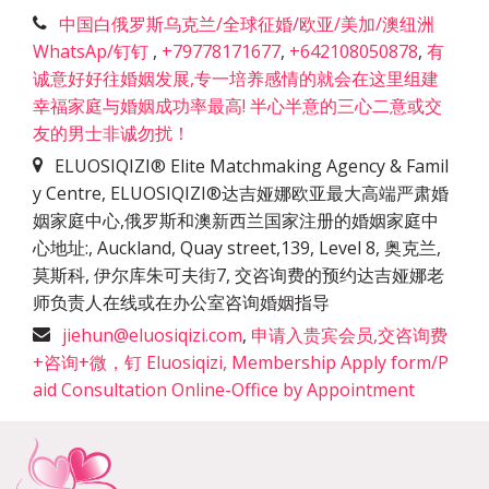
中国白俄罗斯乌克兰/全球征婚/欧亚/美加/澳纽洲
WhatsAp/钉钉
,
+79778171677
,
+642108050878
,
有
诚意好好往婚姻发展,专一培养感情的就会在这里组建
幸福家庭与婚姻成功率最高! 半心半意的三心二意或交
友的男士非诚勿扰！
ELUOSIQIZI® Elite Matchmaking Agency & Famil
y Centre, ELUOSIQIZI®达吉娅娜欧亚最大高端严肃婚
姻家庭中心,俄罗斯和澳新西兰国家注册的婚姻家庭中
心地址:
,
Auckland, Quay street,139, Level 8, 奥克兰,
莫斯科, 伊尔库朱可夫街7, 交咨询费的预约达吉娅娜老
师负责人在线或在办公室咨询婚姻指导
jiehun@eluosiqizi.com
,
申请入贵宾会员,交咨询费
+咨询+微，钉 Eluosiqizi, Membership Apply form/P
aid Consultation Online-Office by Appointment