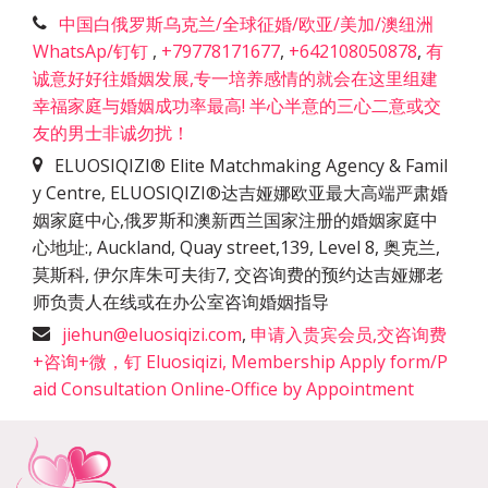
中国白俄罗斯乌克兰/全球征婚/欧亚/美加/澳纽洲
WhatsAp/钉钉
,
+79778171677
,
+642108050878
,
有
诚意好好往婚姻发展,专一培养感情的就会在这里组建
幸福家庭与婚姻成功率最高! 半心半意的三心二意或交
友的男士非诚勿扰！
ELUOSIQIZI® Elite Matchmaking Agency & Famil
y Centre, ELUOSIQIZI®达吉娅娜欧亚最大高端严肃婚
姻家庭中心,俄罗斯和澳新西兰国家注册的婚姻家庭中
心地址:
,
Auckland, Quay street,139, Level 8, 奥克兰,
莫斯科, 伊尔库朱可夫街7, 交咨询费的预约达吉娅娜老
师负责人在线或在办公室咨询婚姻指导
jiehun@eluosiqizi.com
,
申请入贵宾会员,交咨询费
+咨询+微，钉 Eluosiqizi, Membership Apply form/P
aid Consultation Online-Office by Appointment