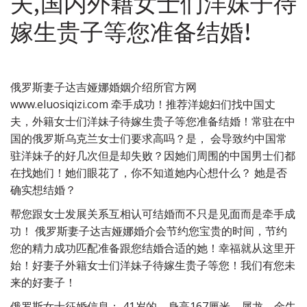
夫,国内外籍女士们洋妹子待
嫁生贵子等您准备结婚!
俄罗斯妻子达吉娅娜婚姻介绍所官方网
www.eluosiqizi.com 牵手成功！推荐洋媳妇们找中国丈
夫，外籍女士们洋妹子待嫁生贵子等您准备结婚！常驻在中
国的俄罗斯乌克兰女士们要求高吗？是， 会导致约中国常
驻洋妹子的好几次但是却失败？因她们周围的中国男士们都
在找她们！她们眼花了，你不知道她内心想什么？ 她是否
确实想结婚？
帮您跟女士发展关系互相认可结婚而不只是见面而是牵手成
功！ 俄罗斯妻子达吉娅娜婚介会节约您宝贵的时间，节约
您的精力成功匹配准备跟您结婚合适的她！幸福就从这里开
始！好妻子外籍女士们洋妹子待嫁生贵子等您！我们有您未
来的好妻子！
俄罗斯女士征婚信息： 41岁的，身高167厘米，属龙，金牛