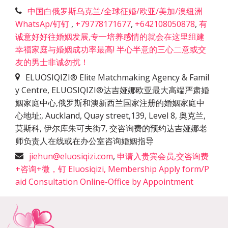
中国白俄罗斯乌克兰/全球征婚/欧亚/美加/澳纽洲
WhatsAp/钉钉
,
+79778171677
,
+642108050878
,
有
诚意好好往婚姻发展,专一培养感情的就会在这里组建
幸福家庭与婚姻成功率最高! 半心半意的三心二意或交
友的男士非诚勿扰！
ELUOSIQIZI® Elite Matchmaking Agency & Famil
y Centre, ELUOSIQIZI®达吉娅娜欧亚最大高端严肃婚
姻家庭中心,俄罗斯和澳新西兰国家注册的婚姻家庭中
心地址:
,
Auckland, Quay street,139, Level 8, 奥克兰,
莫斯科, 伊尔库朱可夫街7, 交咨询费的预约达吉娅娜老
师负责人在线或在办公室咨询婚姻指导
jiehun@eluosiqizi.com
,
申请入贵宾会员,交咨询费
+咨询+微，钉 Eluosiqizi, Membership Apply form/P
aid Consultation Online-Office by Appointment