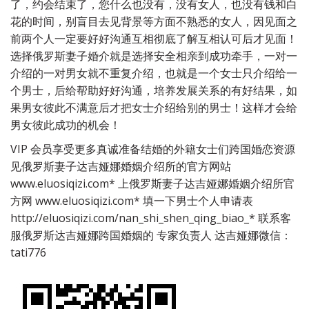
了，约会结束了，您什么也没有，没有女人，也没有钱和白
花的时间，别盲目去见背景等方面不熟悉的女人，因见面之
前两个人一定要好好沟通互相彻底了解互相认可后才见面！
选择俄罗斯妻子婚介就是选择安全相亲到成功牵手，一对一
介绍的一对男女就不重复介绍，也就是一个女士只介绍给一
个男士，后给帮助好好沟通，培养发展关系的有好结果，如
果男女彼此不满意后才把女士介绍给别的男士！这样才会给
男女彼此成功的机会！
VIP 会员享受更多真诚准备结婚的外籍女士们跨国婚恋资源
见俄罗斯妻子达吉娅娜婚姻介绍所的官方网站
www.eluosiqizi.com* 上俄罗斯妻子达吉娅娜婚姻介绍所官
方网 www.eluosiqizi.com* 填一下男士个人申请表
http://eluosiqizi.com/nan_shi_shen_qing_biao_* 联系客
服俄罗斯达吉娅娜跨国婚姻的 专家负责人 达吉娅娜微信：
tati776