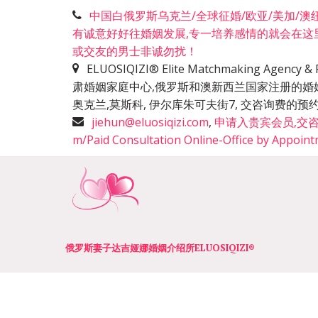
中国白俄罗斯乌克兰/全球征婚/欧亚/美加/澳纽洲
有诚意好好往婚姻发展,专一培养感情的就会在这
或交友的男士非诚勿扰！
ELUOSIQIZI® Elite Matchmaking Agen
肃婚姻家庭中心,俄罗斯和澳新西兰国家注册的婚
奥克兰,莫斯科, 伊尔库朱可夫街7, 交咨询费
jiehun@eluosiqizi.com
,
申请入贵宾会员,交咨询费+咨
m/Paid Consultation Online-Office by Appoin
俄罗斯妻子达吉娅娜婚姻介绍所­­ELUOSIQIZI®