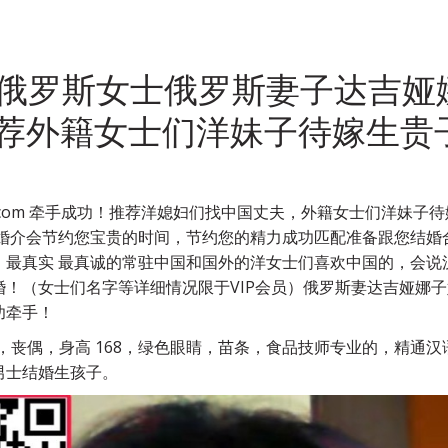
俄罗斯女士俄罗斯妻子达吉娅
i.com推荐外籍女士们洋妹子待嫁
qizi.com 牵手成功！推荐洋媳妇们找中国丈夫，外籍女士们洋
娜婚介会节约您宝贵的时间，节约您的精力成功匹配准备跟您结婚
！最真实 最真诚的常驻中国和国外的洋女士们喜欢中国的，会说
！（女士们名字等详细情况限于VIP会员）俄罗斯妻达吉娅娜
功牵手！
岁，丧偶，身高 168，绿色眼睛，苗条，食品技师专业的，精
男士结婚生孩子。