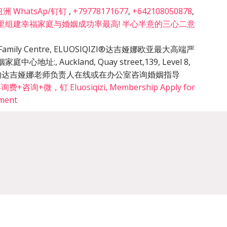
 WhatsAp/钉钉
,
+79778171677
,
+642108050878
,
里组建幸福家庭与婚姻成功率最高! 半心半意的三心二意
cy & Family Centre, ELUOSIQIZI®达吉娅娜欧亚最大高端严
姻家庭中心地址:
,
Auckland, Quay street,139, Level 8,
的预约达吉娅娜老师负责人在线或在办公室咨询婚姻指导
询+微，钉 Eluosiqizi, Membership Apply for
tment