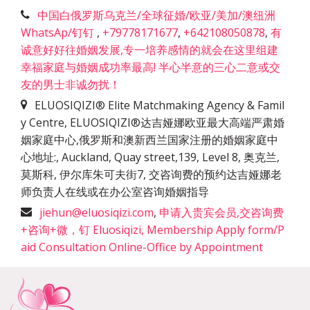
中国白俄罗斯乌克兰/全球征婚/欧亚/美加/澳纽洲
WhatsAp/钉钉
,
+79778171677
,
+642108050878
,
有
诚意好好往婚姻发展,专一培养感情的就会在这里组建
幸福家庭与婚姻成功率最高! 半心半意的三心二意或交
友的男士非诚勿扰！
ELUOSIQIZI® Elite Matchmaking Agency & Famil
y Centre, ELUOSIQIZI®达吉娅娜欧亚最大高端严肃婚
姻家庭中心,俄罗斯和澳新西兰国家注册的婚姻家庭中
心地址:
,
Auckland, Quay street,139, Level 8, 奥克兰,
莫斯科, 伊尔库朱可夫街7, 交咨询费的预约达吉娅娜老
师负责人在线或在办公室咨询婚姻指导
jiehun@eluosiqizi.com
,
申请入贵宾会员,交咨询费
+咨询+微，钉 Eluosiqizi, Membership Apply form/P
aid Consultation Online-Office by Appointment