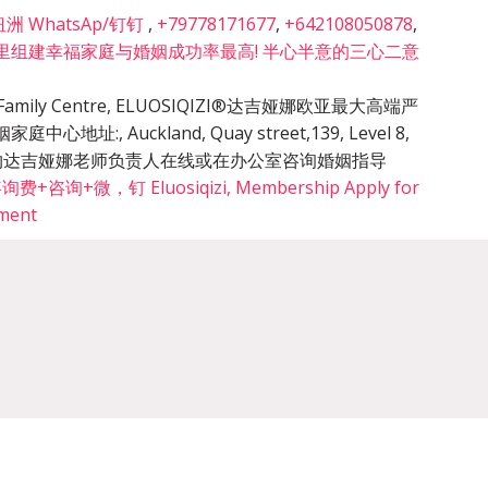
 WhatsAp/钉钉
,
+79778171677
,
+642108050878
,
里组建幸福家庭与婚姻成功率最高! 半心半意的三心二意
cy & Family Centre, ELUOSIQIZI®达吉娅娜欧亚最大高端严
姻家庭中心地址:
,
Auckland, Quay street,139, Level 8,
的预约达吉娅娜老师负责人在线或在办公室咨询婚姻指导
询+微，钉 Eluosiqizi, Membership Apply for
tment