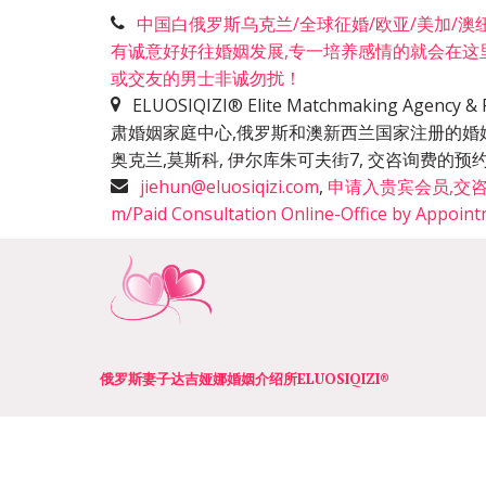
中国白俄罗斯乌克兰/全球征婚/欧亚/美加/澳纽洲
有诚意好好往婚姻发展,专一培养感情的就会在这
或交友的男士非诚勿扰！
ELUOSIQIZI® Elite Matchmaking Agen
肃婚姻家庭中心,俄罗斯和澳新西兰国家注册的婚
奥克兰,莫斯科, 伊尔库朱可夫街7, 交咨询费
jiehun@eluosiqizi.com
,
申请入贵宾会员,交咨询费+咨
m/Paid Consultation Online-Office by Appoin
俄罗斯妻子达吉娅娜婚姻介绍所­­ELUOSIQIZI®