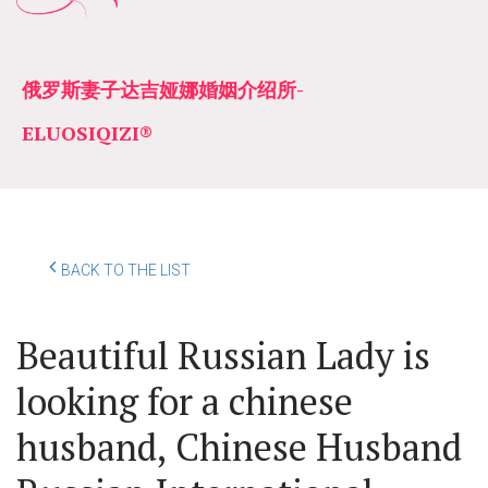
俄罗斯妻子达吉娅娜婚姻介绍所­­
ELUOSIQIZI®
BACK TO THE LIST
Beautiful Russian Lady is
looking for a chinese
husband, Chinese Husband