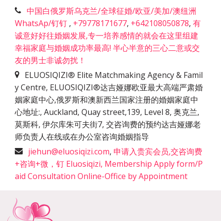
中国白俄罗斯乌克兰/全球征婚/欧亚/美加/澳纽洲
WhatsAp/钉钉
,
+79778171677
,
+642108050878
,
有
诚意好好往婚姻发展,专一培养感情的就会在这里组建
幸福家庭与婚姻成功率最高! 半心半意的三心二意或交
友的男士非诚勿扰！
ELUOSIQIZI® Elite Matchmaking Agency & Famil
y Centre, ELUOSIQIZI®达吉娅娜欧亚最大高端严肃婚
姻家庭中心,俄罗斯和澳新西兰国家注册的婚姻家庭中
心地址:
,
Auckland, Quay street,139, Level 8, 奥克兰,
莫斯科, 伊尔库朱可夫街7, 交咨询费的预约达吉娅娜老
师负责人在线或在办公室咨询婚姻指导
jiehun@eluosiqizi.com
,
申请入贵宾会员,交咨询费
+咨询+微，钉 Eluosiqizi, Membership Apply form/P
aid Consultation Online-Office by Appointment