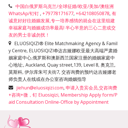
中国白俄罗斯乌克兰/全球征婚/欧亚/美加/澳纽洲
WhatsAp/钉钉
,
+79778171677
,
+642108050878
,
有
诚意好好往婚姻发展,专一培养感情的就会在这里组建
幸福家庭与婚姻成功率最高! 半心半意的三心二意或交
友的男士非诚勿扰！
ELUOSIQIZI® Elite Matchmaking Agency & Famil
y Centre, ELUOSIQIZI®达吉娅娜欧亚最大高端严肃婚
姻家庭中心,俄罗斯和澳新西兰国家注册的婚姻家庭中
心地址:
,
Auckland, Quay street,139, Level 8, 奥克兰,
莫斯科, 伊尔库朱可夫街7, 交咨询费的预约达吉娅娜老
师负责人在线或在办公室咨询婚姻指导
jiehun@eluosiqizi.com
,
申请入贵宾会员,交咨询费
+咨询+微，钉 Eluosiqizi, Membership Apply form/P
aid Consultation Online-Office by Appointment