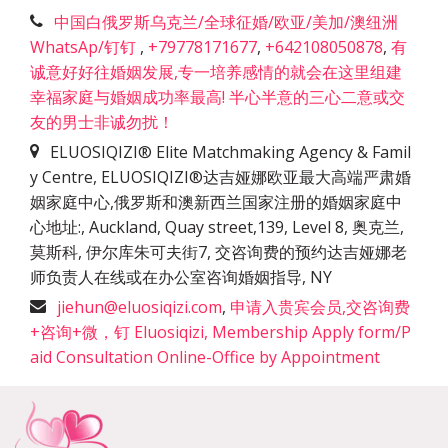
中国白俄罗斯乌克兰/全球征婚/欧亚/美加/澳纽洲
WhatsAp/钉钉
,
+79778171677
,
+642108050878
,
有
诚意好好往婚姻发展,专一培养感情的就会在这里组建
幸福家庭与婚姻成功率最高! 半心半意的三心二意或交
友的男士非诚勿扰！
ELUOSIQIZI® Elite Matchmaking Agency & Famil
y Centre, ELUOSIQIZI®达吉娅娜欧亚最大高端严肃婚
姻家庭中心,俄罗斯和澳新西兰国家注册的婚姻家庭中
心地址:
,
Auckland, Quay street,139, Level 8, 奥克兰,
莫斯科, 伊尔库朱可夫街7, 交咨询费的预约达吉娅娜老
师负责人在线或在办公室咨询婚姻指导
,
NY
jiehun@eluosiqizi.com
,
申请入贵宾会员,交咨询费
+咨询+微，钉 Eluosiqizi, Membership Apply form/P
aid Consultation Online-Office by Appointment