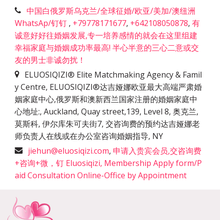
中国白俄罗斯乌克兰/全球征婚/欧亚/美加/澳纽洲
WhatsAp/钉钉
,
+79778171677
,
+642108050878
,
有
诚意好好往婚姻发展,专一培养感情的就会在这里组建
幸福家庭与婚姻成功率最高! 半心半意的三心二意或交
友的男士非诚勿扰！
ELUOSIQIZI® Elite Matchmaking Agency & Famil
y Centre, ELUOSIQIZI®达吉娅娜欧亚最大高端严肃婚
姻家庭中心,俄罗斯和澳新西兰国家注册的婚姻家庭中
心地址:
,
Auckland, Quay street,139, Level 8, 奥克兰,
莫斯科, 伊尔库朱可夫街7, 交咨询费的预约达吉娅娜老
师负责人在线或在办公室咨询婚姻指导
,
NY
jiehun@eluosiqizi.com
,
申请入贵宾会员,交咨询费
+咨询+微，钉 Eluosiqizi, Membership Apply form/P
aid Consultation Online-Office by Appointment