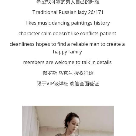
希望找可靠的男人自己的归宿
Traditional Russian lady 26/171
likes music dancing paintings history
character calm doesn't like conflicts patient 
cleanliness hopes to find a reliable man to create a 
happy family 
members are welcome to talk in details 
俄罗斯 乌克兰 授权征婚
限于VIP谈详细 欢迎全面验证