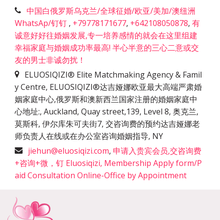
中国白俄罗斯乌克兰/全球征婚/欧亚/美加/澳纽洲
WhatsAp/钉钉
,
+79778171677
,
+642108050878
,
有
诚意好好往婚姻发展,专一培养感情的就会在这里组建
幸福家庭与婚姻成功率最高! 半心半意的三心二意或交
友的男士非诚勿扰！
ELUOSIQIZI® Elite Matchmaking Agency & Famil
y Centre, ELUOSIQIZI®达吉娅娜欧亚最大高端严肃婚
姻家庭中心,俄罗斯和澳新西兰国家注册的婚姻家庭中
心地址:
,
Auckland, Quay street,139, Level 8, 奥克兰,
莫斯科, 伊尔库朱可夫街7, 交咨询费的预约达吉娅娜老
师负责人在线或在办公室咨询婚姻指导
,
NY
jiehun@eluosiqizi.com
,
申请入贵宾会员,交咨询费
+咨询+微，钉 Eluosiqizi, Membership Apply form/P
aid Consultation Online-Office by Appointment